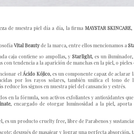
eza de nuestra piel día a día, la firma
MAYSTAR SKINCARE
,
losofía
Vital Beauty
de la marca, entre ellos mencionamos a
St
ada caja contiene 10 ampollas, y
Starlight
, es un iluminador
s con tendencia a la aparición de manchas en la piel, o pieles 
ncionar el
Ácido Kójico
, es un componente capaz de aclarar l
idas por los rayos solares, también unifica el tono de 
 reduce los signos en nuestra piel del cansancio y estrés.
dos en la fórmula, son activos exfoliantes y antioxidantes qu
inate
, encargado de otorgar luminosidad a la piel, aporta 
iel, es un producto cruelty free, libre de Parabenos y sustancia
escote; después de masajear y lograr una perfecta absorción,