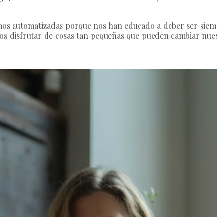
mos automatizadas porque nos han educado a deber ser siempr
nos disfrutar de cosas tan pequeñas que pueden cambiar nue