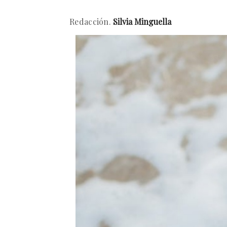
Redacción.
Silvia Minguella