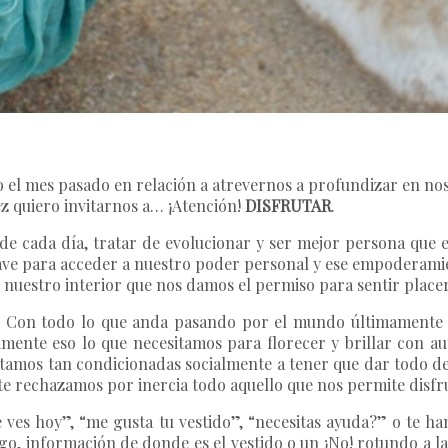
 el mes pasado en relación a atrevernos a profundizar en no
vez quiero invitarnos a… ¡Atención!
DISFRUTAR
.
o de cada día, tratar de evolucionar y ser mejor persona que e
ave para acceder a nuestro poder personal y ese empoderamien
 nuestro interior que nos damos el permiso para sentir placer 
o! Con todo lo que anda pasando por el mundo últimamente 
mente eso lo que necesitamos para florecer y brillar con au
stamos tan condicionadas socialmente a tener que dar todo de
 rechazamos por inercia todo aquello que nos permite disfrut
 ves hoy”, “me gusta tu vestido”, “necesitas ayuda?” o te h
o, información de donde es el vestido o un ¡No! rotundo a la