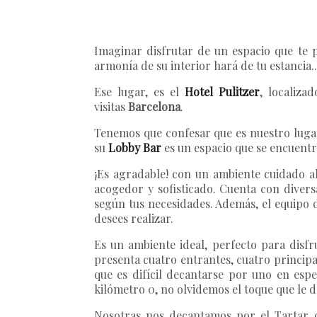
Imaginar disfrutar de un espacio que te p
armonía de su interior hará de tu estancia..
Ese lugar, es el
Hotel Pulitzer
, localiza
visitas
Barcelona
.
Tenemos que confesar que es nuestro lugar
su
Lobby Bar
es un espacio que se encuentra
¡Es agradable! con un ambiente cuidado a
acogedor y sofisticado. Cuenta con diversa
según tus necesidades. Además, el equipo 
desees realizar.
Es un ambiente ideal, perfecto para disf
presenta cuatro entrantes, cuatro principa
que es difícil decantarse por uno en esp
kilómetro 0, no olvidemos el toque que le d
Nosotras nos decantamos por el Tartar d