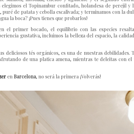
s elegimos el Topinambur confitado, holandesa de perejil y li
l, puré de patata y cebolla escalivada; y terminamos con la d
agua la boca? ¡Pues tienes que probarlos!
n el primer bocado, el equilibrio con las especies resalt
riencia gustativa, incluimos la belleza del espacio, la calid
sus deliciosos tés orgánicos, es una de nuestras debilidade
disfrutando de una platica amena, mientras te deleitas con e
zer
en
Barcelona
, no será la primera ¡Volverás!