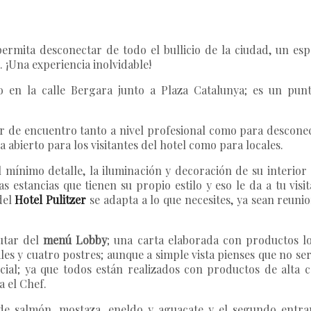
ermita desconectar de todo el bullicio de la ciudad, un es
. ¡Una experiencia inolvidable!
do en la calle Bergara junto a Plaza Catalunya; es un pun
 de encuentro tanto a nivel profesional como para desconec
 abierto para los visitantes del hotel como para locales.
l mínimo detalle, la iluminación y decoración de su interi
s estancias que tienen su propio estilo y eso le da a tu vis
del
Hotel Pulitzer
se adapta a lo que necesites, ya sean reuni
rutar del
menú Lobby
; una carta elaborada con productos lo
les y cuatro postres; aunque a simple vista pienses que no se
ecial; ya que todos están realizados con productos de alta
a el Chef.
e salmón, mostaza, eneldo y aguacate y el segundo entran