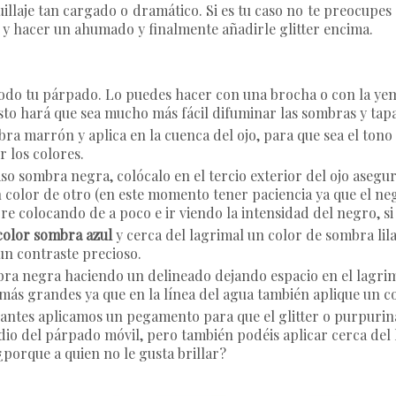
illaje tan cargado o dramático. Si es tu caso no te preocupes
l y hacer un ahumado y finalmente añadirle glitter encima.
todo tu párpado. Lo puedes hacer con una brocha o con la yem
sto hará que sea mucho más fácil difuminar las sombras y tapa
ra marrón y aplica en la cuenca del ojo, para que sea el tono
 los colores.
aso sombra negra, colócalo en el tercio exterior del ojo aseg
color de otro (en este momento tener paciencia ya que el neg
re colocando de a poco e ir viendo la intensidad del negro, s
color sombra azul
y cerca del lagrimal un color de sombra lila 
un contraste precioso.
bra negra haciendo un delineado dejando espacio en el lagrima
más grandes ya que en la línea del agua también aplique un col
 antes aplicamos un pegamento para que el glitter o purpurin
io del párpado móvil, pero también podéis aplicar cerca del l
porque a quien no le gusta brillar?