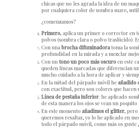
chicas que no les agrada la idea de un maqu
por cualquiera color de sombra suave, suti
¿comenzamos?
Primero
, aplica un primer o corrector en 
polvos (sombra clara o polvo traslúcido). E
Con una
brocha difuminadora
toma la somb
profundidad en la mirada y a mezclar mejor
Con un
tono un poco más oscuro
en este c
queden líneas marcadas que diferencian un 
mucho cuidado a la hora de aplicar y siemp
En la mitad del párpado móvil he
añadido 
con exactitud, pero son colores que hacen 
Línea de pestaña inferior
: he aplicado som
de esta manera los ojos se vean un poquito 
En este momento
añadimos el glitter
, pero
queremos resaltar, yo lo he aplicado en med
todo el párpado móvil, como más os guste ¿