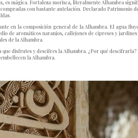
, es mágica. Fortaleza morisca, literalmente Alhambra signi
r compradas con bastante antelación. Declarado Patrimonio d
ldas.
ante en la composición general de la Alhambra. El agua fluye
io de aromáticos naranjos, callejones de cipreses y jardines 
ales de la Alhambra.
 que disfrutes y descifres la Alhambra. ¿Por qué descifrarla
as embellecen la Alhambra.