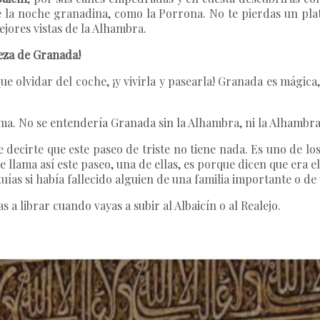
e la noche granadina, como la Porrona. No te pierdas un plat
jores vistas de la Alhambra.
leza de Granada!
que olvidar del coche, ¡y vivirla y pasearla! Granada es mágic
alma. No se entendería Granada sin la Alhambra, ni la Alhambr
 decirte que este paseo de triste no tiene nada. Es uno de l
se llama así este paseo, una de ellas, es porque dicen que era 
uías si había fallecido alguien de una familia importante o d
as a librar cuando vayas a subir al Albaicín o al Realejo.