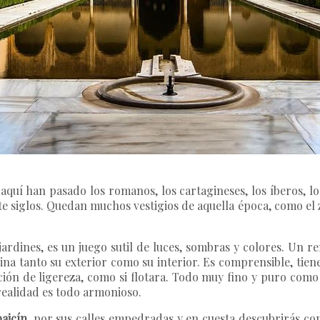
 aquí han pasado los romanos, los cartagineses, los íberos, lo
 siglos. Quedan muchos vestigios de aquella época, como el z
jardines, es un juego sutil de luces, sombras y colores. Un r
na tanto su exterior como su interior. Es comprensible, tie
ión de ligereza, como si flotara. Todo muy fino y puro como 
realidad es todo armonioso.
baicín
, por sus calles empedradas y en cuesta descubrirás co