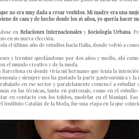
que no era muy dada a crear vestidos. Mi madre era una mujer
viene de casa y de hecho desde los 16 años, yo quería hacer m
ándose en
Relaciones Internacionales
y
Sociología Urbana
. P
o en su nueva elección.
ola el último año de estudios hacia Italia, donde volvió a con
meses y terminé quedándome por dos años y medio, ahí comen
on el mundo creativo y de la moda.
a Barcelona en donde vivía mi hermano que tenía la intención
ronomía y siempre nos ha gustado la parte gastronómica y la 
rabajado en ese sector y paralelamente comencé a estudiar 
ás en las técnicas, tanto en patronaje, como en el estudio 
ar en contacto con los tejidos, modelar en el Maniquí. Eso
 el Instituto Catalán de la Moda, fue una etapa en la que coi