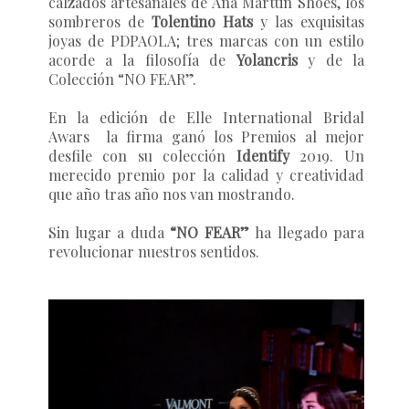
calzados artesanales de
Ana Marttin Shoes
, los
sombreros de
Tolentino Hats
y las exquisitas
joyas de
PDPAOLA
; tres marcas con un estilo
acorde a la filosofía de
Yolancris
y de la
Colección “
NO FEAR”
.
En la edición de
Elle International Bridal
Awars
la firma ganó los Premios al mejor
desfile con su colección
Identify
2019
. Un
merecido premio por la calidad y creatividad
que año tras año nos van mostrando.
Sin lugar a duda
“NO FEAR”
ha llegado para
revolucionar nuestros sentidos.