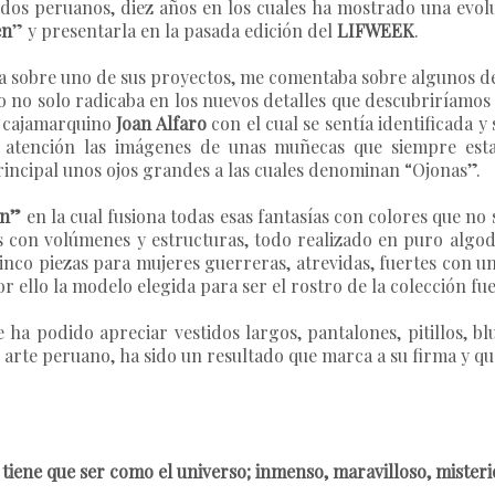
idos peruanos, diez años en los cuales ha mostrado una evolu
en
” y presentarla en la pasada edición del
LIFWEEK
.
 sobre uno de sus proyectos, me comentaba sobre algunos det
o no solo radicaba en los nuevos detalles que descubriríamos
ta cajamarquino
Joan Alfaro
con el cual se sentía identificada y 
atención las imágenes de unas muñecas que siempre estab
rincipal unos ojos grandes a las cuales denominan “Ojonas”.
en”
en la cual fusiona todas esas fantasías con colores que no 
con volúmenes y estructuras, todo realizado en puro algodó
icinco piezas para mujeres guerreras, atrevidas, fuertes con
or ello la modelo elegida para ser el rostro de la colección fu
ha podido apreciar vestidos largos, pantalones, pitillos, blu
l arte peruano, ha sido un resultado que marca a su firma y q
tiene que ser como el universo; inmenso, maravilloso, misterio