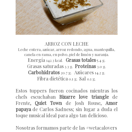
ARROZ CON LECHE
Leche entera, azúcar, arroz redondo, agua, mantequilla,
canela en rama, en polvo, piel de limón y naranja.
Energía
Grasas totales
142.3 kcal.
5.4 g.
Grasas saturadas
Proteínas
3.3 g.
3.0 g.
Carbohidratos
Azúcares
20.7 g.
14.2 g.
Fibra dietética
Sal
0.1 g.
0.1 g.
Estos tuppers fueron cocinados mientras los
chefs escuchaban
Bizarre love triangle
de
Frente,
Quiet Town
de Josh Rouse,
Amor
papaya
de Carlos Sadness; sin lugar a duda el
toque musical ideal para algo tan delicioso.
Nosotras formamos parte de las
#wetacalovers