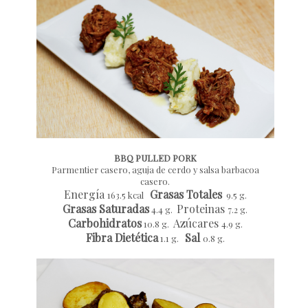
BBQ PULLED PORK
Parmentier casero, aguja de cerdo y salsa barbacoa
casero.
Energía
Grasas Totales
163.5 kcal
9.5 g.
Grasas Saturadas
Proteinas
4.4 g.
7.2 g.
Carbohidratos
Azúcares
10.8 g.
4.9 g.
Fibra Dietética
Sal
1.1 g.
0.8 g.