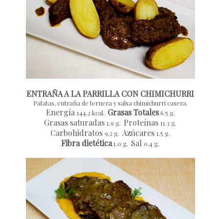
ENTRAÑA A LA PARRILLA CON CHIMICHURRI
Patatas, entraña de ternera y salsa chimichurri casera.
Energía
Grasas Totales
144.2 kcal.
6.5 g.
Grasas saturadas
Proteínas
1.9 g.
11.3 g.
Carbohidratos
Azúcares
9.2 g.
1.5 g.
Fibra dietética
Sal
1.0 g.
0.4 g.