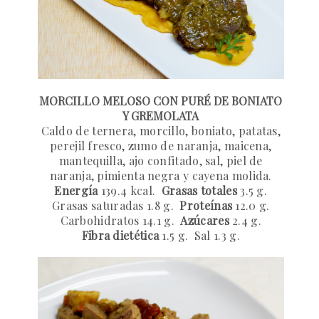
MORCILLO MELOSO CON PURÉ DE BONIATO
Y GREMOLATA
Caldo de ternera, morcillo, boniato, patatas,
perejil fresco, zumo de naranja, maicena,
mantequilla, ajo confitado, sal, piel de
naranja, pimienta negra y cayena molida.
Energía
139.4 kcal.
Grasas totales
3.5 g.
Grasas saturadas
1.8 g.
Proteínas
12.0 g.
Carbohidratos
14.1 g.
Azúcares
2.4 g.
Fibra dietética
1.5 g.
Sal
1.3 g.