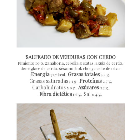
SALTEADO DE VERDURAS CON CERDO
Pimiento rojo, zanahoria, cebolla, patatas, aguja de cerdo,
demi glace de cerdo, sésamo, bok choi y aceite de oliva.
Energía
Grasas totales
71.7 kcal.
4.2 g.
Grasas saturadas
Proteínas
1.1 g.
2.7 g.
Carbohidratos
Azúcares
5.9 g.
3.2 g.
Fibra dietética
Sal
1.6 g.
0.4 g.