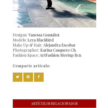
Designs:
Vanessa González
Models:
Leya Blackbird
Make Up & Hair:
Alejandra Escobar
Photographer:
Karina Casquero Ch
.
Fashion Space:
ArtFashion Meetup Bcn
Comparte artículo:
ARTÍCULOS RELACIONADOS