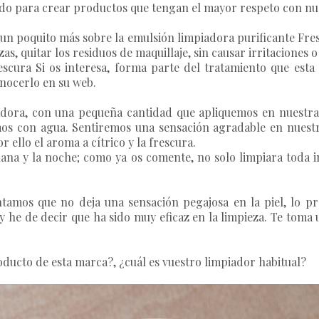
do para crear productos que tengan el mayor respeto con nues
un poquito más sobre la emulsión limpiadora purificante
Fre
as, quitar los residuos de maquillaje, sin causar irritaciones o
cura Si os interesa, forma parte del tratamiento que esta 
nocerlo en su web.
iadora, con una pequeña cantidad que apliquemos en nuest
remos con agua. Sentiremos una sensación agradable en nuest
r ello el aroma a cítrico y la frescura.
añana y la noche; como ya os comente, no solo limpiara toda
tamos que no deja una sensación pegajosa en la piel, lo pr
y he de decir que ha sido muy eficaz en la limpieza. Te toma
ducto de esta marca?, ¿cuál es vuestro limpiador habitual?