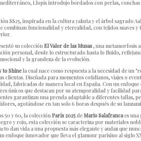
 mediterráneo, Llopis introdujo bordados con perlas, concha
ón SS25, inspirada en la cultura yakuta y el árbol sagrado Aa
que combinan funcionalidad y eterealidad, con tejidos suaves y
rior.
sentó su colección
El Valor de las Musas
, una metamorfosis ar
ión personal, desde lo estructurado hasta lo fluido, reflejando
emocional y la grandeza de la evolución.
 to Shine
la cual nace como respuesta a la necesidad de un "re
tras clientas. Diseñada para momentos cotidianos, viajes o eve
alidad, fabricadas de manera local en España. Con un enfoque e
es únicos que destacan por su atemporalidad y facilidad par
gentes garantizan una prenda adaptable a diferentes tallas, pe
uidores, agotándose en tan solo 6 horas después de su lanzam
s 50 y 60, la colección
París 2025
de
Mario Salafranca
es una 
egro y rojo, esta colección se caracteriza por materiales nob
mpacto dan vida a una propuesta más elegante y audaz que nun
un enfoque innovador que lleva el glamour parisino al siglo X