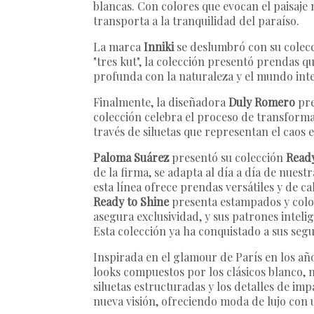
blancas. Con colores que evocan el paisaje
transporta a la tranquilidad del paraíso.
La marca
Inniki
se deslumbró con su colecci
"tres kut", la colección presentó prendas 
profunda con la naturaleza y el mundo inte
Finalmente, la diseñadora
Duly Romero
pre
colección celebra el proceso de transformac
través de siluetas que representan el caos 
Paloma Suárez
presentó su colección
Ready
de la firma, se adapta al día a día de nues
esta línea ofrece prendas versátiles y de c
Ready to Shine
presenta estampados y color
asegura exclusividad, y sus patrones inteli
Esta colección ya ha conquistado a sus seg
Inspirada en el glamour de París en los año
looks compuestos por los clásicos blanco, n
siluetas estructuradas y los detalles de i
nueva visión, ofreciendo moda de lujo con 