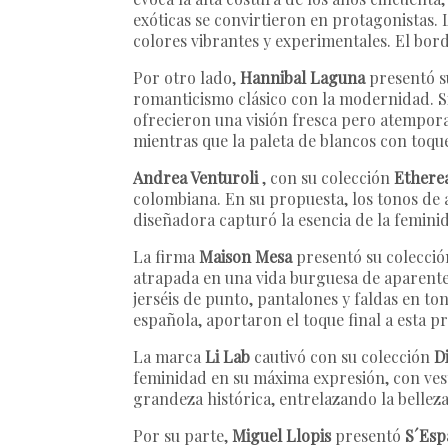
exóticas se convirtieron en protagonistas. 
colores vibrantes y experimentales. El bord
Por otro lado,
Hannibal Laguna
presentó s
romanticismo clásico con la modernidad. Sil
ofrecieron una visión fresca pero atemporal
mientras que la paleta de blancos con toqu
Andrea Venturoli
, con su colección
Ethere
colombiana. En su propuesta, los tonos de 
diseñadora capturó la esencia de la feminid
La firma
Maison Mesa
presentó su colecci
atrapada en una vida burguesa de aparente 
jerséis de punto, pantalones y faldas en to
española, aportaron el toque final a esta
La marca
Li Lab
cautivó con su colección
D
feminidad en su máxima expresión, con vesti
grandeza histórica, entrelazando la bellez
Por su parte,
Miguel Llopis
presentó
S´Esp