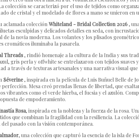
La colección se caracterizó por el uso de tejidos como organza
ado de cristal y el modelado de flores a mano se unieron en u
u aclamada colección
Whiteland - Bridal Collection 2026
, una
uetas esculpidas y delicados detalles en seda, con incrustacio
 de la novia moderna. Los volantes y los plisados ​​geométric
es cromáticos iluminaba la pasarela.
al Threads
, rindió homenaje a la cultura de la India y sus tra
azul, gris perla y offwhite se entrelazaron con tejidos suave
ad a través de texturas artesanales y una narrativa visual que
ón
Séverine
, inspirada en la película de Luis Buñuel
Belle de J
perfección. Mesa creó prendas llenas de libertad, que exaltan
nos vibrantes como el verde hierba, el fucsia y el azulón. Com
 propuesta de empoderamiento.
inastía Rosa
, inspirada en la nobleza y la fuerza de la rosa. U
dos que combinan la fragilidad con la resiliencia. La colecció
a del pasado con la visión contemporánea.
almador
, una colección que capturó la esencia de la isla de F