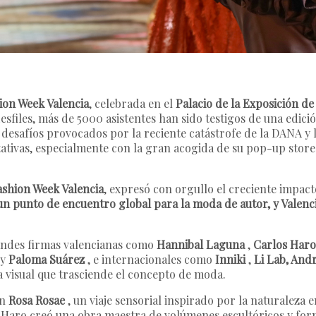
ion Week Valencia
, celebrada en el
Palacio de la Exposición de
esfiles, más de 5000 asistentes han sido testigos de una edic
s desafíos provocados por la reciente catástrofe de la DANA y l
ativas, especialmente con la gran acogida de su pop-up store
ashion Week Valencia
, expresó con orgullo el creciente impacto
un punto de encuentro global para la moda de autor, y Valenc
randes firmas valencianas como
Hannibal Laguna
,
Carlos Haro
y
Paloma Suárez
, e internacionales como
Inniki
,
Li Lab, And
a visual que trasciende el concepto de moda.
ón
Rosa Rosae
, un viaje sensorial inspirado por la naturaleza
, Haro creó una obra maestra de volúmenes escultóricos y form