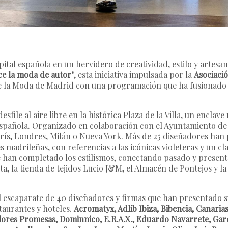
pital española en un hervidero de creatividad, estilo y artesan
ce la moda de autor"
, esta iniciativa impulsada por la
Asociaci
 de la Moda de Madrid con una programación que ha fusionado 
sfile al aire libre en la histórica Plaza de la Villa, un enclav
spañola. Organizado en colaboración con el Ayuntamiento de 
arís, Londres, Milán o Nueva York. Más de 25 diseñadores han
madrileñas, con referencias a las icónicas violeteras y un clar
é han completado los estilismos, conectando pasado y present
a, la tienda de tejidos Lucio J&M, el Almacén de Pontejos y 
el escaparate de 40 diseñadores y firmas que han presentado s
staurantes y hoteles.
Acromatyx, Adlib Ibiza, Bibencia, Canari
ores Promesas, Dominnico, E.R.A.X., Eduardo Navarrete, Garc