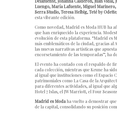
Delafuente, Johanna Calderón, Juan Vidal, 
Luengo, María Lafuente, Miguel Marinero, 
Serra Studio, Teresa Helbig, Teté by Odet
esta vibrante edición.
Como novedad, Madrid es Moda HUB ha añad
que han enriquecido la experiencia. Modest
evolución de esta plataforma. “Madrid es M
más emblemáticos de la ciudad, gracias al
las nuevas narrativas artísticas que apuest
encorsetamiento de las temporadas”, ha d
El evento ha contado con el respaldo de f
cada colección, mientras que Keune ha sido 
al igual que instituciones como el Espacio
patrimoniales como La Casa de la Arquitect
para diferentes actividades, al igual que al
Hotel 7 Islas, el JW Marriott, el Four Season
Madrid es Moda
ha vuelto a demostrar que 
de la capital, consolidando su posición com