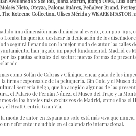
Juan Avellaneda x See Iou, Juana Martín, Juanjo Oliva, Luis B
Moisés Nieto, Oteyza, Paloma Suárez, Peñalver Brand, Pertega
te, The Extreme Collection, Ulises Mérida y WE ARE SPASTOR
ha
ido una dimensión más dinámica al evento, con pop-ups, ope
o Lomba ha querido destacar la dedicación de los diseñadores
oda seguirá llenando con la mejor moda de autor las calles de
 Ayuntamiento, han jugado un papel fundamental. Madrid es Mo
a por las pautas actuales del sector: nuevas formas de presen
eclarado.
irmas como Solán de Cabras y Clinique, encargada de los im
la firma responsable de la peluquería. Gin Gold y el Museo de
 Cultural Serrería Belga, que ha acogido algunas de las presen
ura, el Palacio de Fernán Núñez, el Museo del Traje y la Mont
gunos de los hoteles más exclusivos de Madrid, entre ellos el H
s y el Hyatt Centric Gran Vía.
la moda de autor en España no solo está más viva que nunca, 
o un referente ineludible en el calendario internacional.