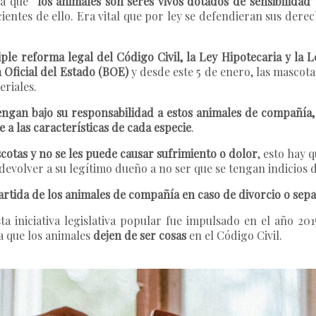
ra que
“los animales son seres vivos dotados de sensibilidad
entes de ello. Era vital que por ley se defendieran sus derec
riple reforma legal del Código Civil, la Ley Hipotecaria y la L
n Oficial del Estado (BOE)
y desde este 5 de enero, las mascota
eriales.
engan bajo su responsabilidad a estos animales de compañía,
a las características de cada especie
.
cotas y no se les puede causar sufrimiento o dolor
, esto hay 
evolver a su legítimo dueño a no ser que se tengan indicios d
rtida de los animales de compañía en caso de divorcio o sep
a iniciativa legislativa popular fue impulsado en el año 20
 que los animales
dejen de ser cosas
en el Código Civil.