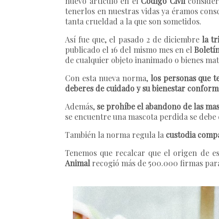
nuevo artículo en el
Código Civil
conside
tenerlos en nuestras vidas ya éramos consci
tanta crueldad a la que son sometidos.
Así fue que, el pasado 2 de diciembre
la t
publicado el 16 del mismo mes en el
Boletí
de cualquier objeto inanimado o bienes mat
Con esta nueva norma,
los personas que t
deberes de cuidado y su bienestar conforme 
Además,
se prohíbe el abandono de las mas
se encuentre una mascota perdida se debe d
También la norma regula la
custodia compa
Tenemos que recalcar que el origen de est
Animal
recogió más de 500.000 firmas para