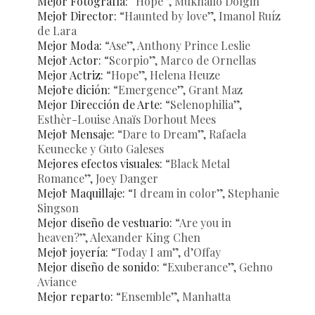
Mejor Fotografía:
“Hope”, Mukhailo Dolgin
Mejor Director:
“Haunted by love”, Imanol Ruíz
de Lara
Mejor Moda:
“Ase”, Anthony Prince Leslie
Mejor Actor:
“Scorpio”, Marco de Ornellas
Mejor Actriz:
“Hope”, Helena Heuze
Mejore dición:
“Emergence”, Grant Maz
Mejor Dirección de Arte:
“Selenophilia”,
Esthèr-Louise Anaïs Dorhout Mees
Mejor Mensaje:
“Dare to Dream”, Rafaela
Keunecke y Guto Galeses
Mejores efectos visuales:
“Black Metal
Romance”, Joey Danger
Mejor Maquillaje:
“I dream in color”, Stephanie
Singson
Mejor diseño de vestuario:
“Are you in
heaven?”, Alexander King Chen
Mejor joyería:
“Today I am”, d’Offay
Mejor diseño de sonido:
“Exuberance”, Gehno
Aviance
Mejor reparto:
“Ensemble”, Manhatta