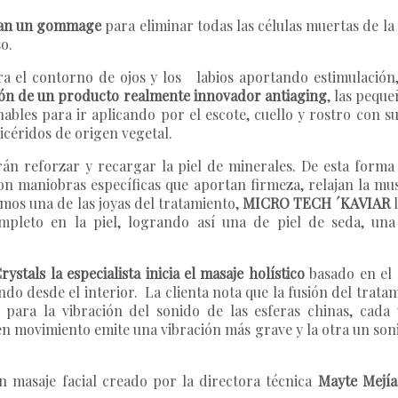
zan un gommage
para eliminar todas las células muertas de la 
so.
a el contorno de ojos y los labios aportando estimulación
ión de un producto realmente innovador antiaging
, las pequ
ables para ir aplicando por el escote, cuello y rostro con su
licéridos de origen vegetal.
án reforzar y recargar la piel de minerales. De esta forma 
con maniobras específicas que aportan firmeza, relajan la mu
camos una de las joyas del tratamiento,
MICRO TECH ´KAVIAR
l
mpleto en la piel, logrando así una de piel de seda, una
rystals la especialista inicia el masaje holístico
basado en el d
ndo desde el interior. La clienta nota que la fusión del trata
para la vibración del sonido de las esferas chinas, cada 
 en movimiento emite una vibración más grave y la otra un so
un masaje facial creado por la directora técnica
Mayte Mejía