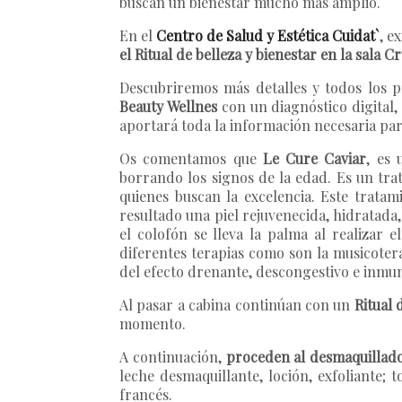
buscan un bienestar mucho más amplio.
En el
Centro de Salud y Estética Cuidat`
, e
el Ritual de belleza y bienestar en la sala C
Descubriremos más detalles y todos los p
Beauty Wellnes
con un diagnóstico digital,
aportará toda la información necesaria par
Os comentamos que
Le Cure Caviar
, es 
borrando los signos de la edad. Es un tra
quienes buscan la excelencia. Este tratam
resultado una piel rejuvenecida, hidratada,
el colofón se lleva la palma al realizar 
diferentes terapias como son la musicoterap
del efecto drenante, descongestivo e inmun
Al pasar a cabina continúan con un
Ritual 
momento.
A continuación,
proceden al desmaquillad
leche desmaquillante, loción, exfoliante; 
francés.