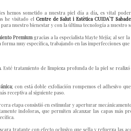
les hemos sometido a nuestra piel día a día, es vital pode
s he visitado el
Centre de Salut i Estètica CUIDA`T Sabade
 para nuestro bienestar y con la última tecnología a nuestro s
iento Premium
gracias a la especialista
Mayte Mejía
; al ser l
na forma muy específica, trabajando en las imperfecciones que
a
. Esté tratamiento de limpieza profunda de la piel se reali
cánica
; con está doble exfoliación rompemos el adhesivo que s
ás receptiva al siguiente paso.
tercera etapa consistió en estimular y aperturar mecánicamen
amente indoloras, que permiten alcanzar las capas más pro
ífica.
cara tratante con efecto oclusivo
que sella y refuerza las ac