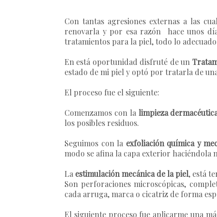
Con tantas agresiones externas a las cua
renovarla y por esa razón hace unos día
tratamientos para la piel, todo lo adecuado
En está oportunidad disfruté de un
Tratam
estado de mi piel y optó por tratarla de u
El proceso fue el siguiente:
Comenzamos con la
limpieza dermacéutic
los posibles residuos.
Seguimos con la
exfoliación química y me
modo se afina la capa exterior haciéndola m
La
estimulación mecánica de la piel
, está 
Son perforaciones microscópicas, complet
cada arruga, marca o cicatriz de forma espec
El siguiente proceso fue aplicarme
una más