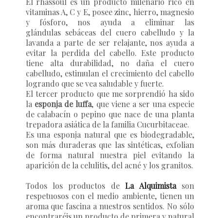
El rhassoul es un producto milenario rico en
vitaminas A, C y E, posee zinc, hierro, magnesio
y fósforo, nos ayuda a eliminar las
glándulas sebáceas del cuero cabelludo y la
lavanda a parte de ser relajante, nos ayuda a
evitar la perdida del cabello. Este producto
tiene alta durabilidad, no daña el cuero
cabelludo, estimulan el crecimiento del cabello
logrando que se vea saludable y fuerte.
El tercer producto que me sorprendió ha sido
la
esponja de luffa
, que viene a ser una especie
de calabacín o pepino que nace de una planta
trepadora asiática de la familia Cucurbitaceae.
Es una esponja natural que es biodegradable,
son más duraderas que las sintéticas, exfolian
de forma natural nuestra piel evitando la
aparición de la celulitis, del acné y los granitos.
Todos los productos de
La Alquimista
son
respetuosos con el medio ambiente, tienen un
aroma que fascina a nuestros sentidos. No sólo
encontraréis un producto de primera y natural