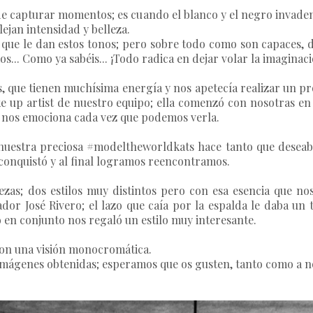
 de capturar momentos; es cuando el blanco y el negro invaden
lejan intensidad y belleza.
que le dan estos tonos; pero sobre todo como son capaces, d
.. Como ya sabéis... ¡Todo radica en dejar volar la imaginaci
 que tienen muchísima energía y nos apetecía realizar un pro
ke up artist de nuestro equipo; ella comenzó con nosotras en
ue nos emociona cada vez que podemos verla.
 nuestra preciosa #modeltheworldkats hace tanto que deseab
s conquistó y al final logramos reencontramos.
ezas; dos estilos muy distintos pero con esa esencia que 
ador José Rivero; el lazo que caía por la espalda le daba u
en conjunto nos regaló un estilo muy interesante.
con una visión monocromática.
mágenes obtenidas; esperamos que os gusten, tanto como a n