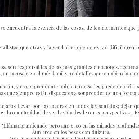
s se encuentra la esencia de las cosas, de los momentos qu
llistas que otras y la verdad es que no es tan difícil crear
s, son responsables de las más grandes emociones, recordar
jo, un mensaje en el móvil, mil y un detalles que cambian la mo
ción, y es sorprendente todo cuanto se les puede ocurrir p
nas que siempre están dispuestos a sorprender de una forma e
dejaros llevar por las locuras en todos los sentidos; dejar q
la oportunidad de ver la vida desde otras perspectivas... Es 
“Llámame anticuado pero aun creo en las miradas profundas
Aun creo en los besos con dulzura,
Aun creo en las cartas que al leerlas enrojecen mejillas,