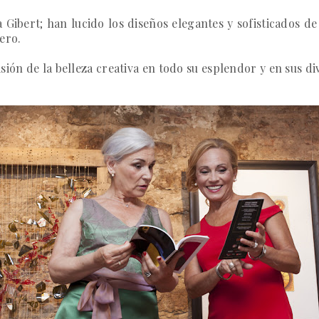
a Gibert
; han lucido los diseños elegantes y sofisticados d
vero
.
ión de la belleza creativa en todo su esplendor y en sus di