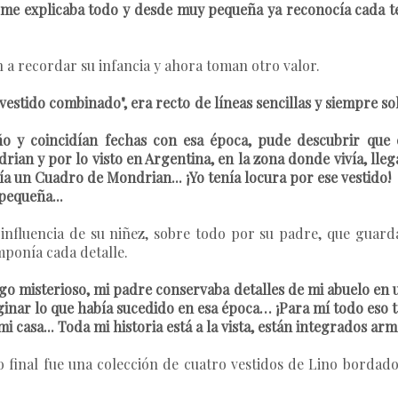
me explicaba todo y desde muy pequeña ya reconocía cada tej
n a recordar su infancia y ahora toman otro valor.
vestido combinado", era recto de líneas sencillas y siempre sol
ño y coincidían fechas con esa época, pude descubrir que 
rian y por lo visto en Argentina, en la zona donde vivía, ll
a un Cuadro de Mondrian... ¡Yo tenía locura por ese vestido!
pequeña...
influencia de su niñez, sobre todo por su padre, que guarda
omponía cada detalle.
go misterioso, mi padre conservaba detalles de mi abuelo en u
aginar lo que había sucedido en esa época… ¡Para mí todo eso t
mi casa... Toda mi historia está a la vista, están integrados 
jo final fue una colección de cuatro vestidos de Lino bordad