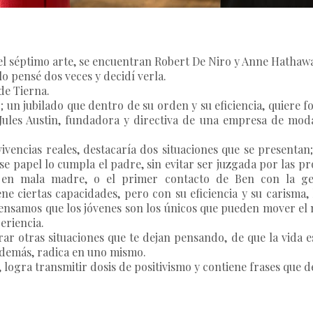
del séptimo arte, se encuentran Robert De Niro y Anne Hathaw
lo pensé dos veces y decidí verla.
 de Tierna.
 un jubilado que dentro de su orden y su eficiencia, quiere fo
les Austin, fundadora y directiva de una empresa de moda, 
encias reales, destacaría dos situaciones que se presentan; 
se papel lo cumpla el padre, sin evitar ser juzgada por las p
te en mala madre, o el primer contacto de Ben con la g
e ciertas capacidades, pero con su eficiencia y su carisma, 
pensamos que los jóvenes son los únicos que pueden mover el 
eriencia.
r otras situaciones que te dejan pensando, de que la vida es 
s demás, radica en uno mismo.
, logra transmitir dosis de positivismo y contiene frases que