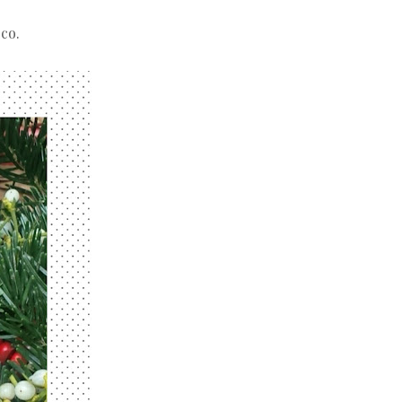
.
co.