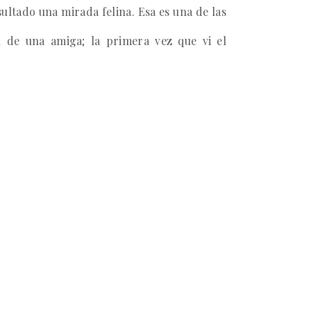
esultado
una
mirada felina.
E
sa es una de las
n de una amiga
;
la primera vez que vi el