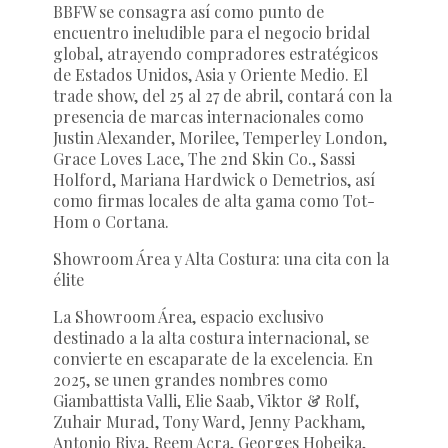
BBFW se consagra así como punto de
encuentro ineludible para el negocio bridal
global, atrayendo compradores estratégicos
de Estados Unidos, Asia y Oriente Medio. El
trade show
, del 25 al 27 de abril, contará con la
presencia de marcas internacionales como
Justin Alexander
,
Morilee
,
Temperley London
,
Grace Loves Lace
,
The 2nd Skin Co.
,
Sassi
Holford
,
Mariana Hardwick
o
Demetrios
, así
como firmas locales de alta gama como
Tot-
Hom
o
Cortana
.
Showroom Área y Alta Costura: una cita con la
élite
La
Showroom Área
, espacio exclusivo
destinado a la alta costura internacional, se
convierte en escaparate de la excelencia. En
2025, se unen grandes nombres como
Giambattista Valli
,
Elie Saab
,
Viktor & Rolf
,
Zuhair Murad
,
Tony Ward
,
Jenny Packham
,
Antonio Riva
,
Reem Acra
,
Georges Hobeika
,