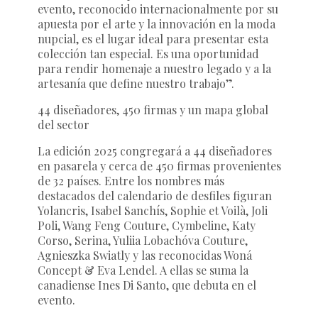
evento, reconocido internacionalmente por su
apuesta por el arte y la innovación en la moda
nupcial, es el lugar ideal para presentar esta
colección tan especial. Es una oportunidad
para rendir homenaje a nuestro legado y a la
artesanía que define nuestro trabajo”.
44 diseñadores, 450 firmas y un mapa global
del sector
La edición 2025 congregará a 44 diseñadores
en pasarela y cerca de 450 firmas provenientes
de 32 países. Entre los nombres más
destacados del calendario de desfiles figuran
Yolancris
,
Isabel Sanchís
,
Sophie et Voilà
,
Joli
Poli
,
Wang Feng Couture
,
Cymbeline
,
Katy
Corso
,
Serina
,
Yuliia Lobachóva Couture
,
Agnieszka Swiatly
y las reconocidas
Woná
Concept
&
Eva Lendel
. A ellas se suma la
canadiense
Ines Di Santo
, que debuta en el
evento.