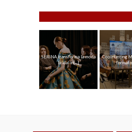
SERINA transforma la moda
CoolHunting Ma
bridal in[...]
formato 