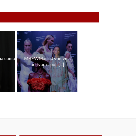
na como
MBFWMadrid vuelve a
activar el puls[...]