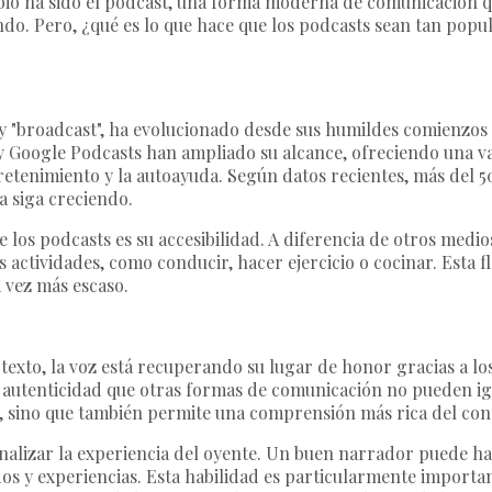
mbio ha sido el podcast, una forma moderna de comunicación q
o. Pero, ¿qué es lo que hace que los podcasts sean tan popula
 y "broadcast", ha evolucionado desde sus humildes comienzos
y Google Podcasts han ampliado su alcance, ofreciendo una v
ntretenimiento y la autoayuda. Según datos recientes, más del
a siga creciendo.
e los podcasts es su accesibilidad. A diferencia de otros medi
actividades, como conducir, hacer ejercicio o cocinar. Esta fl
 vez más escaso.
exto, la voz está recuperando su lugar de honor gracias a lo
y autenticidad que otras formas de comunicación no pueden ig
a, sino que también permite una comprensión más rica del con
nalizar la experiencia del oyente. Un buen narrador puede hac
s y experiencias. Esta habilidad es particularmente importan