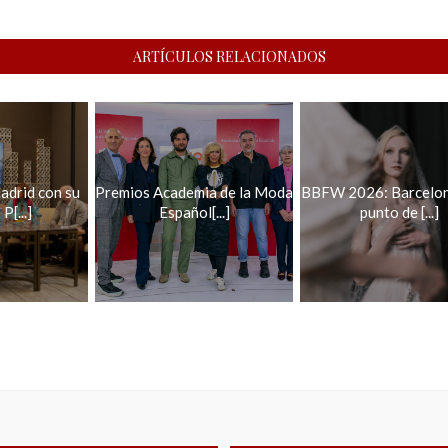
ARTÍCULOS RELACIONADOS
drid con su
Premios Academia de la Moda
BBFW 2026: Barcelo
P[...]
Español[...]
punto de [...]