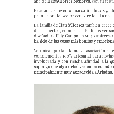
año de
Hats&Horses Menorca
, con su sép
Este año, el evento marca un hito signif
promoción del sector ecuestre local a nivel
La familia de
Hats&Horses
también crece 
de la muerte´´, como socia. Pudimos ver su
diseñadora
Fely Campo
en su 50 aniversar
ha sido de las cosas más bonitas y emocionan
Verónica aporta a la nueva asociación su 
complementos 100% artesanal para novias e
involucrada y con mucha afinidad a la q
supongo que algo debió ver en mi cuando 
principalmente muy agradecida a Ariadna,