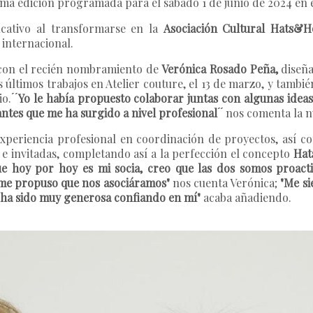
tima edición programada para el sábado 1 de junio de 2024 
icativo al transformarse en la
Asociación Cultural Hats&H
 internacional.
con el recién nombramiento de
Verónica Rosado Peña,
diseña
s últimos trabajos en Atelier couture, el 13 de marzo, y tamb
io.
́ ́Yo le había propuesto colaborar juntas con algunas ide
tes que me ha surgido a nivel profesional ́ ́
nos comenta la nu
experiencia profesional en coordinación de proyectos, así 
 invitadas, completando así a la perfección el concepto
Hat
ue hoy por hoy es mi socia, creo que las dos somos proact
me propuso que nos asociáramos"
nos cuenta Verónica;
"Me si
 ha sido muy generosa confiando en mí"
acaba añadiendo.