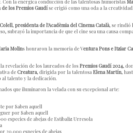
or. Con la enérgica conducción de las talentosas humoristas
Ma
n de los Premios Gaudí
se erigió como una oda a la creatividad
Colell
,
presidenta de l'Acadèmia del Cinema Català
, se rindi
urso, subrayó la importancia de que el cine sea una causa compa
aria Molin
s honraron la memoria de V
entura Pons e Itziar C
a revelación de los laureados de los
Premios Gaudí 2024
, do
ativa de
Creatura
, dirigida por la talentosa
Elena Martín
, has
 al talento y la dedicación.
ados que iluminaron la velada con su excepcional arte:
ste por Saben aquell
aguer por Saben aquell
000 especies de abejas de Estibaliz Urresola
a
or 20.000 especies de abejas