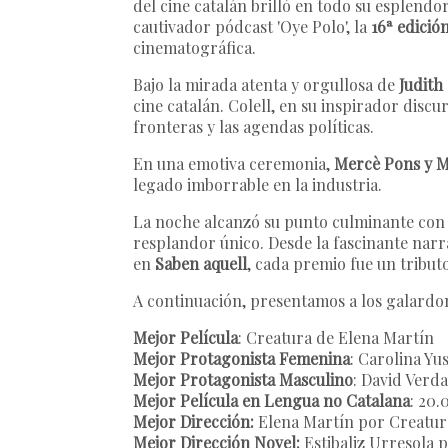
del cine catalán brilló en todo su esplend
cautivador pódcast 'Oye Polo', la
16ª edició
cinematográfica.
Bajo la mirada atenta y orgullosa de
Judith 
cine catalán. Colell, en su inspirador disc
fronteras y las agendas políticas.
En una emotiva ceremonia,
Mercè Pons y M
legado imborrable en la industria.
La noche alcanzó su punto culminante con l
resplandor único. Desde la fascinante narr
en
Saben aquell
, cada premio fue un tributo
A continuación, presentamos a los galardon
Mejor Película
: Creatura de Elena Martín
Mejor Protagonista Femenina
: Carolina Yu
Mejor Protagonista Masculino
: David Verd
Mejor Película en Lengua no Catalana
: 20.
Mejor Dirección:
Elena Martín por Creatur
Mejor Dirección Novel:
Estibaliz Urresola p