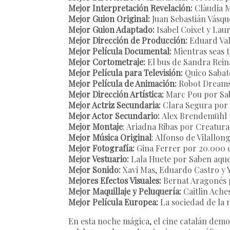
Mejor Interpretación Revelación:
Clàudia M
Mejor Guion Original:
Juan Sebastián Vásqu
Mejor Guion Adaptado:
Isabel Coixet y La
Mejor Dirección de Producción:
Eduard Val
Mejor Película Documental:
Mientras seas t
Mejor Cortometraje:
El bus de Sandra Rein
Mejor Película para Televisión:
Quico Sabaté
Mejor Película de Animación:
Robot Dreams
Mejor Dirección Artística:
Marc Pou por Sa
Mejor Actriz Secundaria:
Clara Segura por
Mejor Actor Secundario:
Alex Brendemühl 
Mejor Montaje
: Ariadna Ribas por Creatura
Mejor Música Original
: Alfonso de Vilallo
Mejor Fotografía:
Gina Ferrer por 20.000 e
Mejor Vestuario:
Lala Huete por Saben aque
Mejor Sonido:
Xavi Mas, Eduardo Castro y 
Mejores Efectos Visuales:
Bernat Aragonés 
Mejor Maquillaje y Peluquería:
Caitlin Ache
Mejor Película Europea:
La sociedad de la 
En esta noche mágica, el cine catalán demo