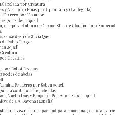
alagelada por Creatura
ez y Alejandro Rojas por Upon Entry (La llegada)
ura Ferrero por Un amor
lés por Saben aquell
ú, el aquí y el ahora de Carme Elías de Claudia Pinto Empera
a
, sense destí de Sílvia Quer
 de Pablo Berger
ben aquell
 Creatura
por Creatura
nga por Robot Dreams
species de abejas
ll
Yasmina Praderas por Saben aquell
por La contadora de películas
son, Nacho Días y Benjamín Pérez por Saben aquell
nieve de J. A. Bayona (España)
stró una vez más su capacidad para emocionar, inspirar y tr