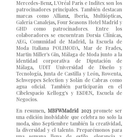
Mercedes-Benz, L'Oréal Paris e Inditex son los
patrocinadores principales. También destacan
marcas como Allianz, Iberia, Multiópticas,
Galería Canalejas, Four Seasons Hotel Madrid y
GHD como patrocinadores. Entre los
colaboradores se encuentran Dorsia Clínicas,
AEG, Comunidad de Madrid, la Escuela de
Moda Italiana POLIMODA, Mar de Frades,
Martin Miller's Gin, Málaga de Moda junto a la
identidad corporativa de Diputación de
Málaga, UDIT Universidad de Diseño y
Tecnología, Junta de Castilla y León, Rowenta,
Schweppes Selection y Solán de Cabras como
agua oficial. También participarán en el
Cibelespacio Kellogg's y ESDEN, Escuela de
Negocios.
En resumen,
MBFWMadrid 2023
promete ser
una edición inolvidable que celebra no solo la
moda, sino Septiembre también la creatividad,
la diversidad y el talento. Preparémonos para
una semana llena de estilo, elegancia y