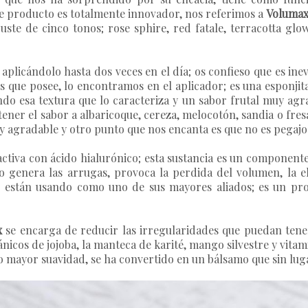
ste producto es totalmente innovador, nos referimos a
Volumax
uste de cinco tonos; rose sphire, red fatale, terracotta gl
aplicándolo hasta dos veces en el día; os confieso que es inev
s que posee, lo encontramos en el aplicador; es una esponjit
do esa textura que lo caracteriza y un sabor frutal muy ag
tener el sabor a albaricoque, cereza, melocotón, sandia o fresa
y agradable y otro punto que nos encanta es que no es pegajo
ctiva con ácido hialurónico; esta sustancia es un componente 
genera las arrugas, provoca la perdida del volumen, la ela
o están usando como uno de sus mayores aliados; es un pr
x
se encarga de reducir las irregularidades que puedan tene
ánicos de jojoba, la manteca de karité, mango silvestre y vita
o mayor suavidad, se ha convertido en un bálsamo que sin lu