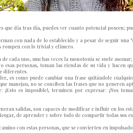
es que día tras día, puedes ver cuanto potencial poseen; pu
orman con nada de lo establecido y a pesar de seguir una "
s rompen con lo trivial y efímero.
ón de cada uno, muchas veces la monotonía se suele asomar
o esas personas, toman las riendas de su vida y hacen qu
e diferentes.
er, es como puede cambiar una frase quitándole cualquier
o que manejan, no se conciben las frases que no generen ap
ir:
¡Esto es imposible!
, terminen por expresar:
¡Nos toma
eran salidas, son capaces de modificar e influir en los es
riesgar, de aprender y sobre todo de compartir todas sus ex
 camino con estas personas, que se convierten en impulsado