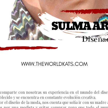
 comparte con nosotras su experiencia en el mundo del dise
lecido y se encuentra en constante evolución creativa.
r el diseño de la moda, nos cuenta que solía ir con su madre
as por una modista y evitar comprar ropa que todo el mund