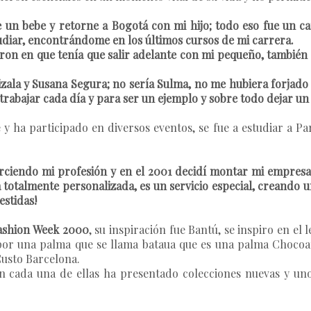
uve un bebe y retorne a Bogotá con mi hijo; todo eso fue u
udiar, encontrándome en los últimos cursos de mi carrera.
ron en que tenía que salir adelante con mi pequeño, también
Arizala y Susana Segura; no sería Sulma, no me hubiera forjad
rabajar cada día y para ser un ejemplo y sobre todo dejar un
y ha participado en diversos eventos, se fue a estudiar a Pa
erciendo mi profesión y en el 2001 decidí montar mi empres
a totalmente personalizada, es un servicio especial, creando 
estidas!
ashion Week 2000
, su inspiración fue Bantú, se inspiro en el 
por una palma que se llama bataua que es una palma Chocoa
 Custo Barcelona.
n cada una de ellas ha presentado colecciones nuevas y uno