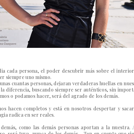
adia cada persona, el poder descubrir más sobre el
interio
ser siempre uno mismo.
 unas cuantas personas, dejaran verdaderas huellas en nuest
a diferencia, buscando siempre ser auténticos, sin import
amos o podamos hacer, será del agrado de los demás.
os hacen completos y está en nosotros despertar y sacar
ia radica en ser reales.
 demás, como las demás personas aportan a la nuestra. A
o, será tuyo, nunca de los demás... Ten en cuenta que si