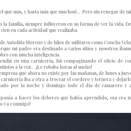
el que más, y hasta más que muchos!... Pero sin renegar de m
 en la familia, siempre influyeron en su forma de ver la vida
cien en cada actividad que realizaba.
o de Antoñita Moreno y de hijos de militares como Concha Vel
porque mi padre era destinado a varios sitios y nosotros íba
obro con mucha inteligencia.
ndiz en una carnicería, fui compaginando el oficio de cor
istintos a la vez… ¡Le robaba horas al sueño!
empresa que ahora no existe por las mañanas, de lunes a jueves
la carnicería iba a otra a trocear el cordero y ternera y dej
bado por la noche y domingo todo el día de camarero y a 
 ponía a hacer los deberes que había aprendido, esa era m
No va conmigo!