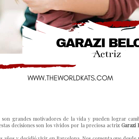
s son grandes motivadores de la vida y pueden lograr camb
stas decisiones son los vividos por la preciosa actriz
Garazi 
 años y decidió vivir en Barcelona. Nos comenta que desde 