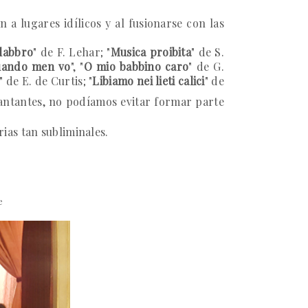
a lugares idílicos y al fusionarse con las
 labbro
" de F. Lehar; "
Musica proibita
" de S.
ando men vo
", "
O mio babbino caro
" de G.
" de E. de Curtis; "
Libiamo nei lieti calici
" de
cantantes, no podíamos evitar formar parte
ias tan subliminales.
e