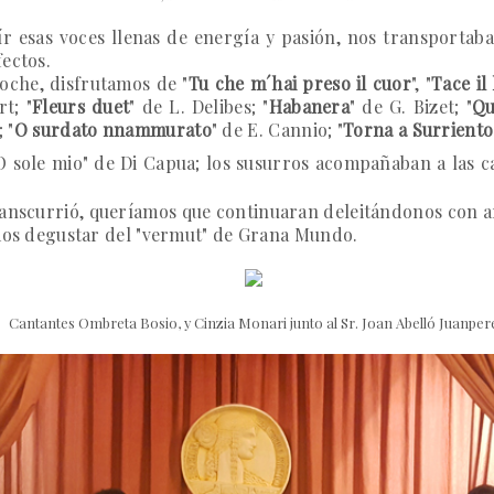
 esas voces llenas de energía y pasión, nos transportaban 
fectos.
oche, disfrutamos de "
Tu che m´hai preso il cuor
", "
Tace il
t; "
Fleurs duet
" de L. Delibes; "
Habanera
" de G. Bizet; "
Qu
 "
O surdato nnammurato
" de E. Cannio; "
Torna a Surriento
O sole mio
" de Di Capua; los susurros acompañaban a las 
ranscurrió, queríamos que continuaran deleitándonos con ar
udimos degustar del "vermut" de Grana Mundo.
Cantantes Ombreta Bosio, y Cinzia Monari junto al Sr. Joan Abelló Juanper