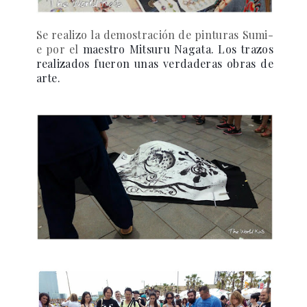
Se realizo la demostración de pinturas
Sumi-
e
por el
maestro
Mitsuru Nagata.
Los trazos
realizados fueron unas verdaderas obras de
arte.