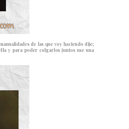
 manualidades de las que voy haciendo dije;
ella y para
poder colgarlos juntos use una