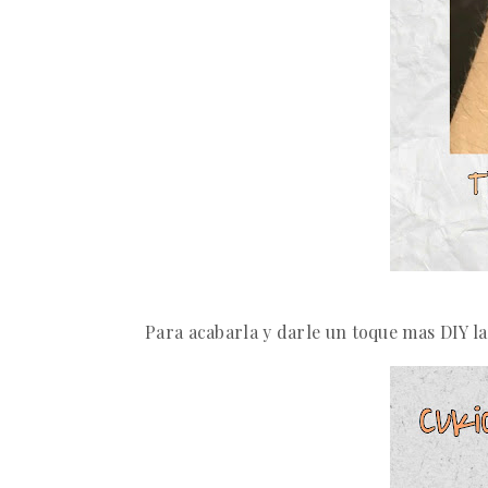
Para acabarla y darle un toque mas DIY la 