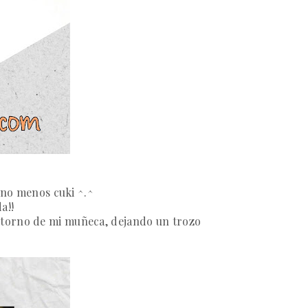
 no menos cuki ^.^
a!!
ontorno de mi muñeca, dejando un trozo