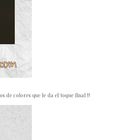
 de colores que le da el toque final !!