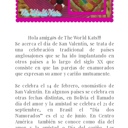
Hola amig@s de The World Kats!!!
Se acerca el día de
San Valentín
,
se trata de
una celebración tradicional de países
anglosajones que se ha ido implantando en
otros países a lo largo del siglo XX que
consiste en que las parejas de enamorados
que expresan su amor y cariño mutuamente.
Se celebra el
14 de febrero
,
onomástico
de
San Valentín
. En algunos p
aíses se celebra en
otras fechas distintas, en Bolivia el llamado
día del amor y la amistad se celebra el 21 de
septiembre, en Brasil el “Día dos
Namorados” es el 12 de junio. En Centro
América también se conoce como
día del
amor y la amistad
o Día del cariño. Las