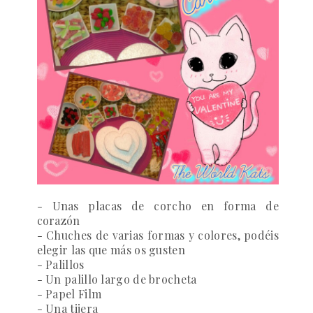
- Unas placas de corcho en forma de
corazón
- Chuches de varias formas y colores, podéis
elegir las que más os gusten
- Palillos
- Un palillo largo de brocheta
- Papel Film
- Una tijera