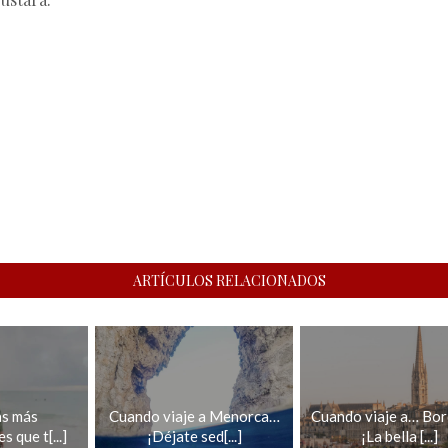
ARTÍCULOS RELACIONADOS
as más
Cuando viaje a Menorca…
Cuando viaje a… Bo
 que t[...]
¡Déjate sed[...]
¡La bella [...]