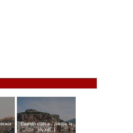
rdeaux
Cuando viaje a… ¡Sicilia, la
joya d[...]