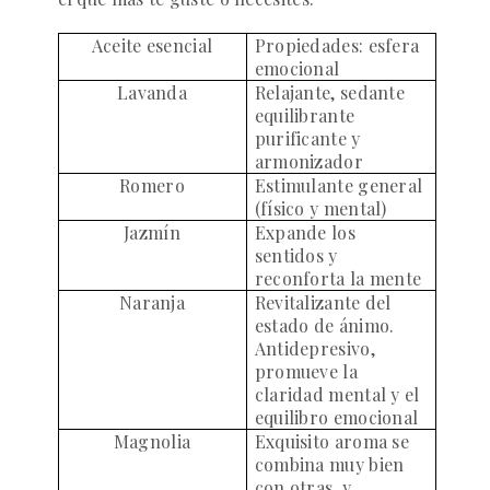
Aceite esencial
Propiedades: esfera
emocional
Lavanda
Relajante, sedante
equilibrante
purificante y
armonizador
Romero
Estimulante general
(físico y mental)
Jazmín
Expande los
sentidos y
reconforta la mente
Naranja
Revitalizante del
estado de ánimo.
Antidepresivo,
promueve la
claridad mental y el
equilibro emocional
Magnolia
Exquisito aroma se
combina muy bien
con otras
y