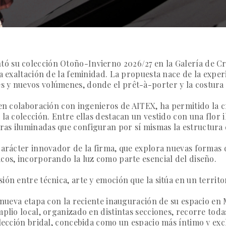
ó su colección Otoño-Invierno 2026/27 en la Galería de Cri
la exaltación de la feminidad. La propuesta nace de la expe
 y nuevos volúmenes, donde el prêt-à-porter y la costura 
 en colaboración con ingenieros de AITEX, ha permitido la c
 la colección. Entre ellas destacan un vestido con una flor
as iluminadas que configuran por sí mismas la estructura d
carácter innovador de la firma, que explora nuevas formas 
cos, incorporando la luz como parte esencial del diseño.
ión entre técnica, arte y emoción que la sitúa en un territ
a nueva etapa con la reciente inauguración de su espacio en
mplio local, organizado en distintas secciones, recorre toda
olección bridal, concebida como un espacio más íntimo y exc