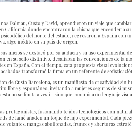
manos Dalmau, Custo y David, aprendieron un viaje que cambia
n California donde encontraron la chispa que encendería su c
nte psicodélico del norte del estado, regresaron a España con 
va, algo inédito en su país de origen.
us inicios se destacó por su audacia y su uso experimental del
n en su sello distintivo, desafiaban las convenciones de la 
es en España. Con el tiempo, esta propuesta visual evolucion
acabados transformó la firma en un referente de sofisticación
ción de Custo Barcelona, ​​es un manifiesto de creatividad sin l
íritu libre y espontáneo, invitando a mujeres seguras de sí m
esta no se limita a vestir, sino que comunica un lenguaje vis
s protagonistas, fusionando tejidos tecnológicos con natural
quards de lamé añaden un toque de lujo experimental. Cada pie
de volantes, mangas abullonadas, frunces y aberturas estratég