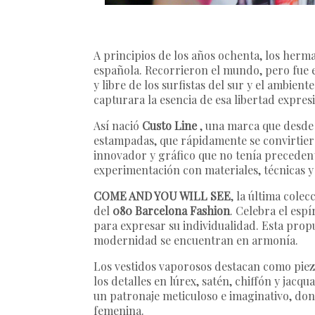
A principios de los años ochenta, los her
española. Recorrieron el mundo, pero fue e
y libre de los surfistas del sur y el ambie
capturara la esencia de esa libertad expresi
Así nació
Custo Line
, una marca que desde s
estampadas, que rápidamente se convirtiero
innovador y gráfico que no tenía precedent
experimentación con materiales, técnicas y 
COME AND YOU WILL SEE
, la última colec
del
080 Barcelona Fashion
. Celebra el esp
para expresar su individualidad. Esta propu
modernidad se encuentran en armonía.
Los vestidos vaporosos destacan como pieza
los detalles en lúrex, satén, chiffón y jac
un patronaje meticuloso e imaginativo, don
femenina.