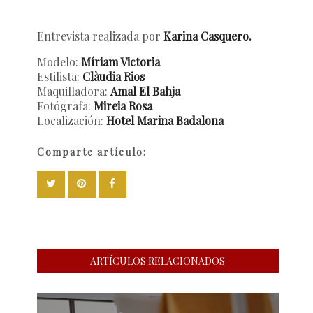
Entrevista realizada por
Karina Casquero.
Modelo:
Míriam Victoria
Estilista:
Clàudia Rios
Maquilladora:
Amal El Bahja
Fotógrafa:
Mireia Rosa
Localización:
Hotel Marina Badalona
Comparte artículo:
ARTÍCULOS RELACIONADOS