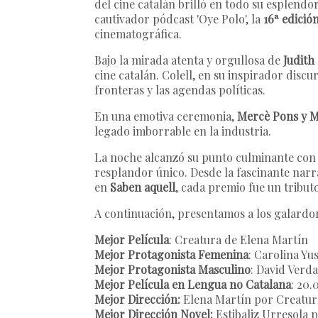
del cine catalán brilló en todo su esplend
cautivador pódcast 'Oye Polo', la
16ª edició
cinematográfica.
Bajo la mirada atenta y orgullosa de
Judith 
cine catalán. Colell, en su inspirador disc
fronteras y las agendas políticas.
En una emotiva ceremonia,
Mercè Pons y M
legado imborrable en la industria.
La noche alcanzó su punto culminante con l
resplandor único. Desde la fascinante narr
en
Saben aquell
, cada premio fue un tributo
A continuación, presentamos a los galardon
Mejor Película
: Creatura de Elena Martín
Mejor Protagonista Femenina
: Carolina Yu
Mejor Protagonista Masculino
: David Verd
Mejor Película en Lengua no Catalana
: 20.
Mejor Dirección:
Elena Martín por Creatur
Mejor Dirección Novel:
Estibaliz Urresola p