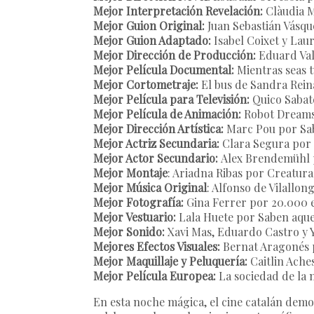
Mejor Interpretación Revelación:
Clàudia M
Mejor Guion Original:
Juan Sebastián Vásqu
Mejor Guion Adaptado:
Isabel Coixet y La
Mejor Dirección de Producción:
Eduard Val
Mejor Película Documental:
Mientras seas t
Mejor Cortometraje:
El bus de Sandra Rein
Mejor Película para Televisión:
Quico Sabaté
Mejor Película de Animación:
Robot Dreams
Mejor Dirección Artística:
Marc Pou por Sa
Mejor Actriz Secundaria:
Clara Segura por
Mejor Actor Secundario:
Alex Brendemühl 
Mejor Montaje
: Ariadna Ribas por Creatura
Mejor Música Original
: Alfonso de Vilallo
Mejor Fotografía:
Gina Ferrer por 20.000 e
Mejor Vestuario:
Lala Huete por Saben aque
Mejor Sonido:
Xavi Mas, Eduardo Castro y 
Mejores Efectos Visuales:
Bernat Aragonés 
Mejor Maquillaje y Peluquería:
Caitlin Ache
Mejor Película Europea:
La sociedad de la 
En esta noche mágica, el cine catalán demo