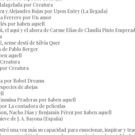
alagelada por Creatura
ez y Alejandro Rojas por Upon Entry (La llegada)
ura Ferrero por Un amor
lés por Saben aquell
ú, el aquí y el ahora de Carme Elías de Claudia Pinto Empera
a
, sense destí de Sílvia Quer
 de Pablo Berger
ben aquell
 Creatura
por Creatura
nga por Robot Dreams
species de abejas
ll
Yasmina Praderas por Saben aquell
por La contadora de películas
son, Nacho Días y Benjamín Pérez por Saben aquell
nieve de J. A. Bayona (España)
stró una vez más su capacidad para emocionar, inspirar y tr