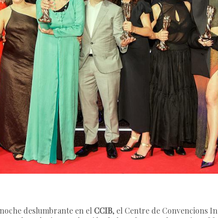
a noche deslumbrante en el
CCIB
, el Centre de Convencions I