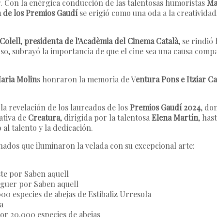
or. Con la enérgica conducción de las talentosas humoristas
Ma
n de los Premios Gaudí
se erigió como una oda a la creatividad
Colell
,
presidenta de l'Acadèmia del Cinema Català
, se rindi
urso, subrayó la importancia de que el cine sea una causa compa
aria Molin
s honraron la memoria de V
entura Pons e Itziar C
a revelación de los laureados de los
Premios Gaudí 2024
, do
ativa de
Creatura
, dirigida por la talentosa
Elena Martín
, has
 al talento y la dedicación.
ados que iluminaron la velada con su excepcional arte:
ste por Saben aquell
aguer por Saben aquell
000 especies de abejas de Estibaliz Urresola
a
or 20.000 especies de abejas