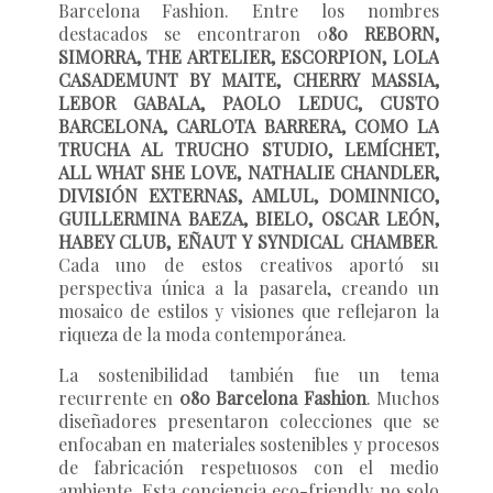
Barcelona Fashion. Entre los nombres
destacados se encontraron 0
80 REBORN,
SIMORRA, THE ARTELIER, ESCORPION, LOLA
CASADEMUNT BY MAITE, CHERRY MASSIA,
LEBOR GABALA, PAOLO LEDUC, CUSTO
BARCELONA, CARLOTA BARRERA, COMO LA
TRUCHA AL TRUCHO STUDIO, LEMÍCHET,
ALL WHAT SHE LOVE, NATHALIE CHANDLER,
DIVISIÓN EXTERNAS, AMLUL, DOMINNICO,
GUILLERMINA BAEZA, BIELO, OSCAR LEÓN,
HABEY CLUB, EÑAUT Y SYNDICAL CHAMBER
.
Cada uno de estos creativos aportó su
perspectiva única a la pasarela, creando un
mosaico de estilos y visiones que reflejaron la
riqueza de la moda contemporánea.
La sostenibilidad también fue un tema
recurrente en
080 Barcelona Fashion
. Muchos
diseñadores presentaron colecciones que se
enfocaban en materiales sostenibles y procesos
de fabricación respetuosos con el medio
ambiente. Esta conciencia eco-friendly no solo