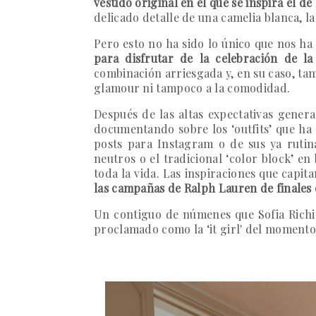
vestido original en el que se inspira el de
delicado detalle de una camelia blanca, la
Pero esto no ha sido lo único que nos ha 
para disfrutar de la celebración de l
combinación arriesgada y, en su caso, t
glamour ni tampoco a la comodidad.
Después de las altas expectativas gener
documentando sobre los ‘outfits’ que ha 
posts para Instagram o de sus ya rutin
neutros o el tradicional ‘color block’ en
toda la vida. Las inspiraciones que capit
las campañas de Ralph Lauren de finales d
Un contiguo de númenes que Sofia Richie 
proclamado como la ‘it girl' del momento y