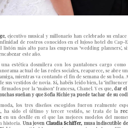
nge
, ejecutivo musical y millonario han celebrado su enlace
nfinidad de rostros conocidos en el lujoso hotel du Cap-
 listón más alto para las empresas ‘wedding planners', 
encabezar este año.
na estética dosmilera con los pantalones cargo como in
norama actual de las redes sociales, reaparece, se abre un
 amiga, mientras va contando el fin de semana de su boda.
e sus vestidos de novia. Sí, habéis leído bien, la ‘influence
s firmados por la ‘maison’ francesa, Chanel. Y es que,
dar el
uchas sueñan y que Sofia Richie ya puede tachar de su codic
moda, los tres diseños escogidos fueron realmente espe
 ha sido el último y tercer vestido, se trata de la
recr
uz
en un desfile en el que las mejores modelos del mome
n historia.
Una joven
Claudia Schiffer
, musa indiscutible d