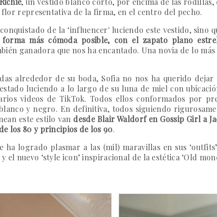
 Richie
, un vestido blanco corto, por encima de las rodillas
 flor representativa de la firma, en el centro del pecho.
conquistado de la ‘influencer' luciendo este vestido, sino 
a forma más cómoda posible, con el zapato plano estre
ambién ganadora que nos ha encantado. Una novia de lo más
adas alrededor de su boda, Sofia no nos ha querido dejar 
estado luciendo a lo largo de su luna de miel con ubicació
arios videos de TikTok. Todos ellos conformados por pre
 blanco y negro. En definitiva, todos siguiendo rigurosamen
anean este estilo van
desde
Blair Waldorf en Gossip Girl a 
e los 80 y principios de los 90
.
ha logrado plasmar a las (mil) maravillas en sus ‘outfits’
 el nuevo ‘style icon’ inspiracional de la estética ‘Old mone