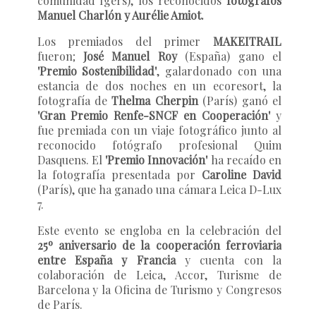
comunidad Igers), los reconocidos
fotógrafos
Manuel Charlón y Aurélie Amiot.
Los premiados del primer
MAKEITRAIL
fueron;
José Manuel Roy
(España) gano el
'Premio Sostenibilidad'
, galardonado con una
estancia de dos noches en un ecoresort, la
fotografía de
Thelma Cherpin
(París) ganó el
'Gran Premio Renfe-SNCF en Cooperación'
y
fue premiada con un viaje fotográfico junto al
reconocido fotógrafo profesional Quim
Dasquens. El
'Premio Innovación'
ha recaído en
la fotografía presentada por
Caroline David
(París), que ha ganado una cámara Leica D-Lux
7.
Este evento se engloba en la celebración del
25º aniversario de la cooperación ferroviaria
entre España y Francia
y cuenta con la
colaboración de Leica, Accor, Turisme de
Barcelona y la Oficina de Turismo y Congresos
de París.