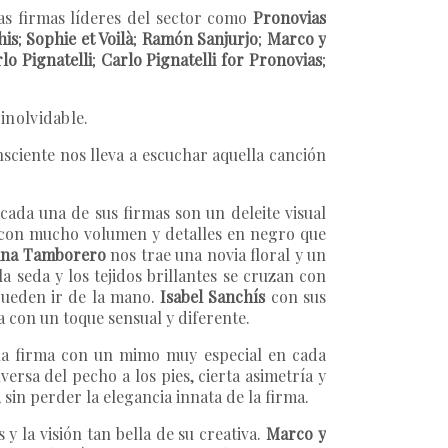
las firmas líderes del sector como
Pronovias
his
;
Sophie et Voilà
;
Ramón Sanjurjo
;
Marco y
lo Pignatelli
;
Carlo Pignatelli for Pronovias
;
inolvidable.
ciente nos lleva a escuchar aquella canción
cada una de sus firmas son un deleite visual
 con mucho volumen y detalles en negro que
tina Tamborero
nos trae una novia floral y un
a seda y los tejidos brillantes se cruzan con
 pueden ir de la mano.
Isabel Sanchís
con sus
a con un toque sensual y diferente.
na firma con un mimo muy especial en cada
ersa del pecho a los pies, cierta asimetría y
, sin perder la elegancia innata de la firma.
y la visión tan bella de su creativa.
Marco y