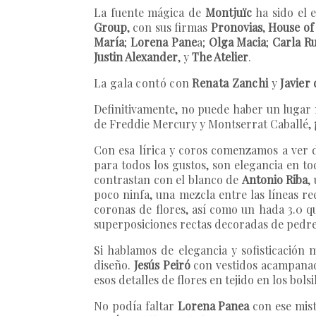
La fuente mágica de
Montjuïc
ha sido el 
Group
, con sus firmas
Pronovias
,
House of
María
;
Lorena Pane
a;
Olga Macia
;
Carla Ru
Justin Alexander
, y
The Atelier
.
La
gala contó con
Renata Zanchi
y
Javier
Definitivamente, no puede haber un lugar 
de Freddie Mercury y Montserrat Caballé,
Con esa lírica y coros comenzamos a ver d
para todos los gustos, son elegancia en 
contrastan con el blanco de
Antonio Riba
,
poco ninfa, una mezcla entre las líneas rec
coronas de flores, así como un hada 3.0 q
superposiciones rectas decoradas de pedrerí
Si hablamos de elegancia y sofisticación
diseño.
Jesús Peiró
con vestidos acampanados
esos detalles de flores en tejido en los bol
No podía faltar
Lorena Panea
con ese mist