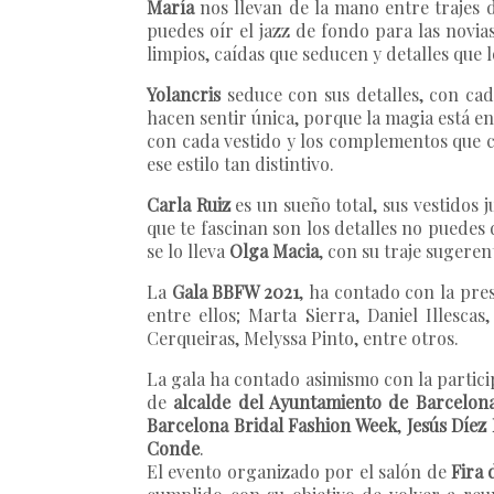
María
nos llevan de la mano entre trajes 
puedes oír el jazz de fondo para las novia
limpios, caídas que seducen y detalles que
Yolancris
seduce con sus detalles, con ca
hacen sentir única, porque la magia está en
con cada vestido y los complementos que c
ese estilo tan distintivo.
Carla Ruiz
es un sueño total, sus vestidos j
que te fascinan son los detalles no puedes
se lo lleva
Olga Macia
, con su traje sugeren
La
Gala BBFW 2021
, ha contado con la pre
entre ellos; Marta Sierra, Daniel Illesca
Cerqueiras, Melyssa Pinto, entre otros.
La gala ha contado asimismo con la partici
de
alcalde del Ayuntamiento de Barcelon
Barcelona Bridal Fashion Week
,
Jesús Díez 
Conde
.
El evento organizado por el salón de
Fira 