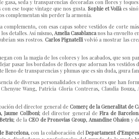
de gasa, seda y transparencias decoradas con flores y toque
s con ese toque vintage que nos gusta.
Sophie et Voilà
es sinó
 los complementan sin perder la armonía.
da complemento, con esas capas sobre vestidos de corte más l
 los detalles. Así mismo,
Amelia Casablanca
nos ha envuelto e
ubrían sus rostros.
Carlos Pignatelli
volvió a mostrar las cr
uegan con la magia de los colores y los acabados, que son par
 dejar pasar los bordados de flores que adornan los vestidos 
te lleno de transparencias y plumas que es sin duda, ¡pura fan
sencia de diversas personalidades e influencers que han form
s, Chenyue Wang, Patricia Gloria Contreras, Claudia Bouza, 
pación del director general de
Comerç de la Generalitat de C
a
,
Jaume Collboni
; del director general de
Fira de Barcelon
Betriu
; de la
CEO de Pronovias Group
,
Amandine Ohaion
y d
de Barcelona
, con la colaboración del
Departament d’Empresa 