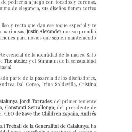
s de pedrería a juego con tocados y coronas,
nimo de elegancia, sus diseños tienen cortes
iso y recto que dan ese toque especial y te
n mariposas,
Justin Alexander
nos sorprendió
eaciones para novios que siguen manteniendo
te esencial de la identidad de la marca. Si lo
de
The atelier
y el Súmmum de la sensualidad
tasía!
ado parte de la pasarela de los diseñadores,
Andrea Dal Corso, Irina Soldevilla, Cristina
atalunya
,
Jordi Torrades
; del primer teniente
a
,
Constantí Serrallonga
; del presidente de
el
CEO de Save the Children España
,
Andrés
i Treball de la Generalitat de Catalunya
, ha