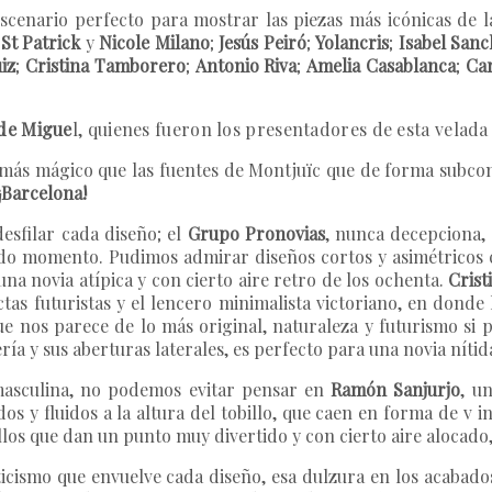
escenario perfecto para mostrar las piezas más icónicas de 
 St Patrick
y
Nicole Milano
;
Jesús Peiró
;
Yolancris
;
Isabel Sanc
iz
;
Cristina Tamborero
;
Antonio Riva
;
Amelia Casablanca
;
Car
 de Migue
l, quienes fueron los presentadores de esta velada 
más mágico que las fuentes de Montjuïc que de forma subcons
¡Barcelona!
esfilar cada diseño; el
Grupo Pronovias
, nunca decepciona, 
todo momento. Pudimos admirar diseños cortos y asimétricos
 una novia atípica y con cierto aire retro de los ochenta.
Cris
tas futuristas y el lencero minimalista victoriano, en donde l
ue nos parece de lo más original, naturaleza y futurismo si
a y sus aberturas laterales, es perfecto para una novia nítid
 masculina, no podemos evitar pensar en
Ramón Sanjurjo
, u
 y fluidos a la altura del tobillo, que caen en forma de v inv
sillos que dan un punto muy divertido y con cierto aire alocado
icismo que envuelve cada diseño, esa dulzura en los acabados 