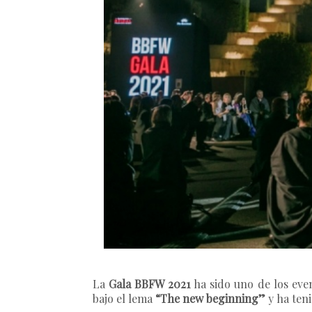
La
Gala BBFW 2021
ha sido uno de los eve
bajo el lema
“The new beginning”
y ha ten